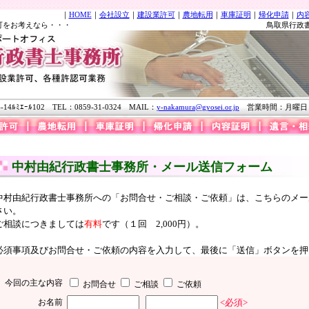
｜
HOME
｜
会社設立
｜
建設業許可
｜
農地転用
｜
車庫証明
｜
帰化申請
｜
内
可をお考えなら・・・
鳥取県行政
ﾐｴｰﾙ102 TEL：0859-31-0324 MAIL：
y-nakamura@gyosei.or.jp
営業時間：月曜日～
中村由紀行政書士事務所・メール送信フォーム
中村由紀行政書士事務所への「お問合せ・ご相談・ご依頼」は、こちらのメー
さい。
ご相談につきましては
有料
です（１回 2,000円）。
必須事項及びお問合せ・ご依頼の内容を入力して、最後に「送信」ボタンを押
今回の主な内容
お問合せ
ご相談
ご依頼
お名前
<必須>